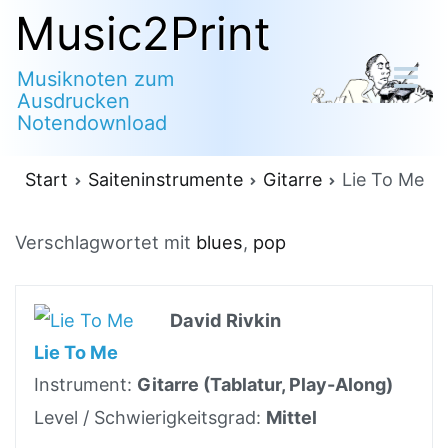
Zum
Music2Print
Inhalt
Musiknoten zum
springen
Ausdrucken
Notendownload
Start
Saiteninstrumente
Gitarre
Lie To Me
Verschlagwortet mit
blues
,
pop
David Rivkin
Lie To Me
Instrument:
Gitarre (Tablatur, Play-Along)
Level / Schwierigkeitsgrad:
Mittel