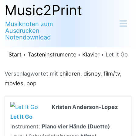
Zum
Music2Print
Inhalt
Musiknoten zum
springen
Ausdrucken
Notendownload
Start
Tasteninstrumente
Klavier
Let It Go
Verschlagwortet mit
children
,
disney
,
film/tv
,
movies
,
pop
Kristen Anderson-Lopez
Let It Go
Instrument:
Piano vier Hände (Duette)