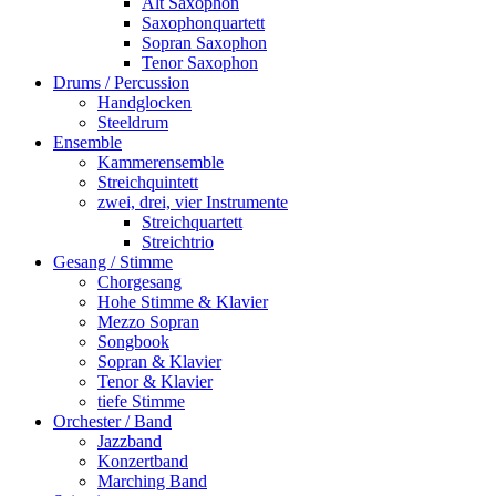
Alt Saxophon
Saxophonquartett
Sopran Saxophon
Tenor Saxophon
Drums / Percussion
Handglocken
Steeldrum
Ensemble
Kammerensemble
Streichquintett
zwei, drei, vier Instrumente
Streichquartett
Streichtrio
Gesang / Stimme
Chorgesang
Hohe Stimme & Klavier
Mezzo Sopran
Songbook
Sopran & Klavier
Tenor & Klavier
tiefe Stimme
Orchester / Band
Jazzband
Konzertband
Marching Band