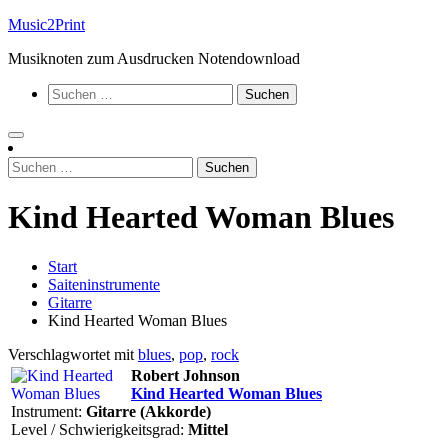
Zum
Music2Print
Inhalt
Musiknoten zum Ausdrucken Notendownload
springen
Suchen
nach:
Suchen
nach:
Kind Hearted Woman Blues
Start
Saiteninstrumente
Gitarre
Kind Hearted Woman Blues
Verschlagwortet mit
blues
,
pop
,
rock
Robert Johnson
Kind Hearted Woman Blues
Instrument:
Gitarre (Akkorde)
Level / Schwierigkeitsgrad:
Mittel