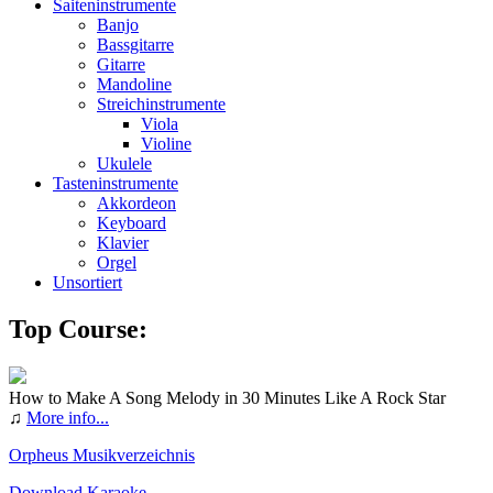
Saiteninstrumente
Banjo
Bassgitarre
Gitarre
Mandoline
Streichinstrumente
Viola
Violine
Ukulele
Tasteninstrumente
Akkordeon
Keyboard
Klavier
Orgel
Unsortiert
Top Course:
How to Make A Song Melody in 30 Minutes Like A Rock Star
♫
More info...
Orpheus Musikverzeichnis
Download Karaoke