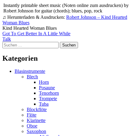
Instantly printable sheet music (Noten online zum ausdrucken) by
Robert Johnson for guitar (chords); blues, pop, rock
♫ Herunterladen & Ausdrucken:
Robert Johnson – Kind Hearted
Woman Blues
Kind Hearted Woman Blues
Beitragsnavigation
Got To Get Better In A Little While
Talk
Suchen
nach:
Kategorien
Blasinstrumente
Blech
Horn
Posaune
Tenorhorn
Trompete
Tuba
Blockflöte
Flöte
Klarinette
Oboe
Saxophon