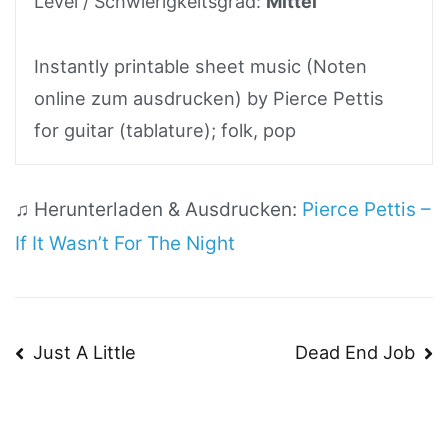
Level / Schwierigkeitsgrad:
Mittel
Instantly printable sheet music (Noten
online zum ausdrucken) by Pierce Pettis
for guitar (tablature); folk, pop
♫ Herunterladen & Ausdrucken:
Pierce Pettis –
If It Wasn’t For The Night
Beitragsnavigation
Just A Little
Dead End Job