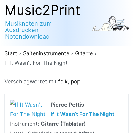
Zum
Music2Print
Inhalt
Musiknoten zum
springen
Ausdrucken
Notendownload
Start
Saiteninstrumente
Gitarre
If It Wasn’t For The Night
Verschlagwortet mit
folk
,
pop
Pierce Pettis
If It Wasn’t For The Night
Instrument:
Gitarre (Tablatur)