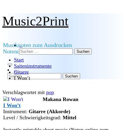
Zum
Music2Print
Inhalt
springen
Musiknoten zum Ausdrucken
Suchen
Notendownload
nach:
Start
Saiteninstrumente
Gitarre
Suchen
I Won’t
nach:
Verschlagwortet mit
pop
Makana Rowan
I Won’t
Instrument:
Gitarre (Akkorde)
Level / Schwierigkeitsgrad:
Mittel
Instantly printable sheet music (Noten online zum