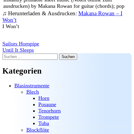
ausdrucken) by Makana Rowan for guitar (chords); pop
♫ Herunterladen & Ausdrucken:
Makana Rowan – I
Won’t
I Won’t
Beitragsnavigation
Sailors Hornpipe
Until It Sleeps
Suchen
nach:
Kategorien
Blasinstrumente
Blech
Horn
Posaune
Tenorhorn
Trompete
Tuba
Blockflöte