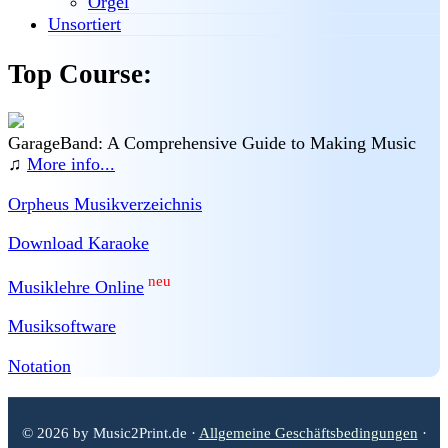
Orgel
Unsortiert
Top Course:
GarageBand: A Comprehensive Guide to Making Music
♫
More info...
Orpheus Musikverzeichnis
Download Karaoke
neu
Musiklehre Online
Musiksoftware
Notation
© 2026 by Music2Print.de ·
Allgemeine Geschäftsbedingungen
·