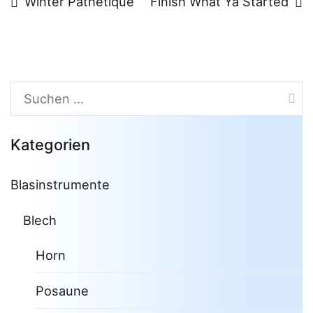
Beitragsnavigation
Winter Pathetique
Finish What Ya Started
Suchen
nach:
Kategorien
Blasinstrumente
Blech
Horn
Posaune