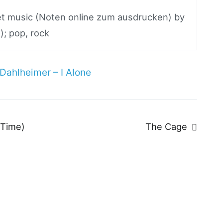
eet music (Noten online zum ausdrucken) by
); pop, rock
 Dahlheimer – I Alone
n
 Time)
The Cage