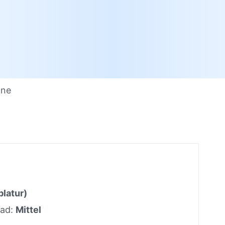
one
blatur)
rad:
Mittel