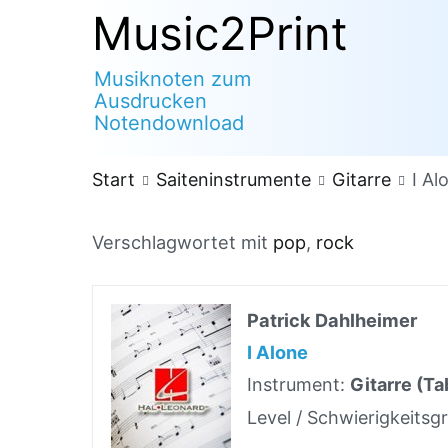
Zum
Music2Print
Inhalt
Musiknoten zum
springen
Ausdrucken
Notendownload
Start
Saiteninstrumente
Gitarre
I Al
Verschlagwortet mit
pop
,
rock
Patrick Dahlheimer
I Alone
Instrument:
Gitarre (Ta
Level / Schwierigkeitsg