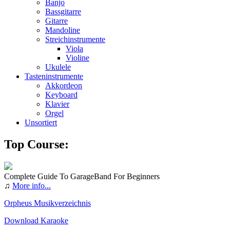
Banjo
Bassgitarre
Gitarre
Mandoline
Streichinstrumente
Viola
Violine
Ukulele
Tasteninstrumente
Akkordeon
Keyboard
Klavier
Orgel
Unsortiert
Top Course:
Complete Guide To GarageBand For Beginners
♫
More info...
Orpheus Musikverzeichnis
Download Karaoke