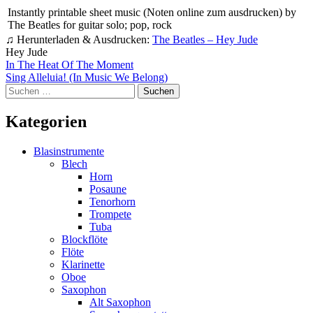
Instantly printable sheet music (Noten online zum ausdrucken) by
The Beatles for guitar solo; pop, rock
♫ Herunterladen & Ausdrucken:
The Beatles – Hey Jude
Hey Jude
Beitragsnavigation
In The Heat Of The Moment
Sing Alleluia! (In Music We Belong)
Suchen
nach:
Kategorien
Blasinstrumente
Blech
Horn
Posaune
Tenorhorn
Trompete
Tuba
Blockflöte
Flöte
Klarinette
Oboe
Saxophon
Alt Saxophon