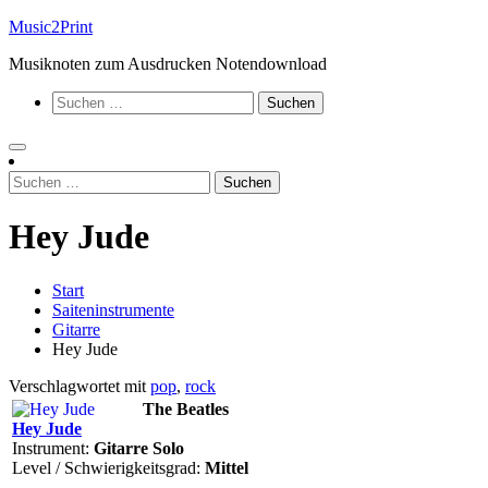
Zum
Music2Print
Inhalt
Musiknoten zum Ausdrucken Notendownload
springen
Suchen
nach:
Suchen
nach:
Hey Jude
Start
Saiteninstrumente
Gitarre
Hey Jude
Verschlagwortet mit
pop
,
rock
The Beatles
Hey Jude
Instrument:
Gitarre Solo
Level / Schwierigkeitsgrad:
Mittel