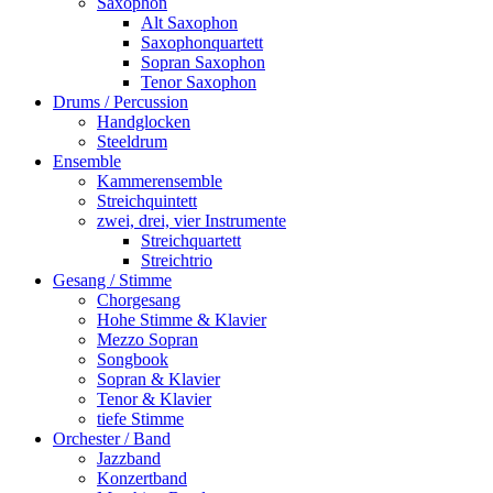
Saxophon
Alt Saxophon
Saxophonquartett
Sopran Saxophon
Tenor Saxophon
Drums / Percussion
Handglocken
Steeldrum
Ensemble
Kammerensemble
Streichquintett
zwei, drei, vier Instrumente
Streichquartett
Streichtrio
Gesang / Stimme
Chorgesang
Hohe Stimme & Klavier
Mezzo Sopran
Songbook
Sopran & Klavier
Tenor & Klavier
tiefe Stimme
Orchester / Band
Jazzband
Konzertband