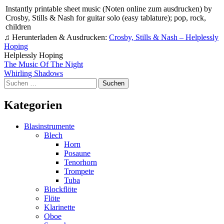
Instantly printable sheet music (Noten online zum ausdrucken) by
Crosby, Stills & Nash for guitar solo (easy tablature); pop, rock,
children
♫ Herunterladen & Ausdrucken:
Crosby, Stills & Nash – Helplessly
Hoping
Helplessly Hoping
Beitragsnavigation
The Music Of The Night
Whirling Shadows
Suchen
nach:
Kategorien
Blasinstrumente
Blech
Horn
Posaune
Tenorhorn
Trompete
Tuba
Blockflöte
Flöte
Klarinette
Oboe