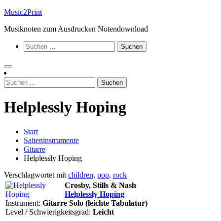
Zum
Music2Print
Inhalt
Musiknoten zum Ausdrucken Notendownload
springen
Suchen
nach:
Suchen
nach:
Helplessly Hoping
Start
Saiteninstrumente
Gitarre
Helplessly Hoping
Verschlagwortet mit
children
,
pop
,
rock
Crosby, Stills & Nash
Helplessly Hoping
Instrument:
Gitarre Solo (leichte Tabulatur)
Level / Schwierigkeitsgrad:
Leicht