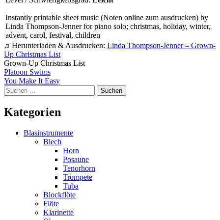
Instantly printable sheet music (Noten online zum ausdrucken) by
Linda Thompson-Jenner for piano solo; christmas, holiday, winter,
advent, carol, festival, children
♫ Herunterladen & Ausdrucken:
Linda Thompson-Jenner – Grown-
Up Christmas List
Grown-Up Christmas List
Beitragsnavigation
Platoon Swims
You Make It Easy
Suchen
nach:
Kategorien
Blasinstrumente
Blech
Horn
Posaune
Tenorhorn
Trompete
Tuba
Blockflöte
Flöte
Klarinette