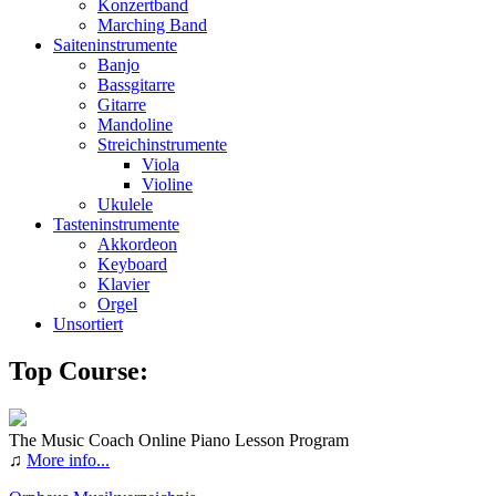
Konzertband
Marching Band
Saiteninstrumente
Banjo
Bassgitarre
Gitarre
Mandoline
Streichinstrumente
Viola
Violine
Ukulele
Tasteninstrumente
Akkordeon
Keyboard
Klavier
Orgel
Unsortiert
Top Course:
The Music Coach Online Piano Lesson Program
♫
More info...