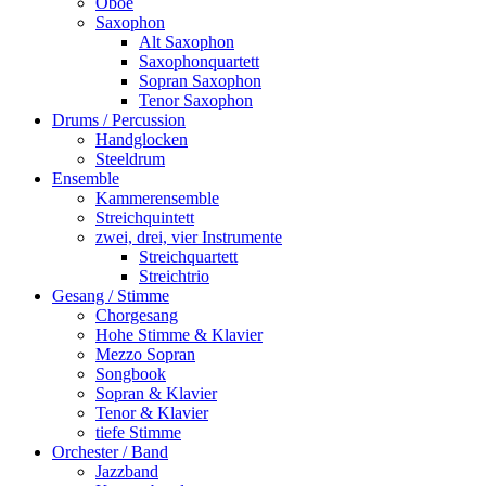
Oboe
Saxophon
Alt Saxophon
Saxophonquartett
Sopran Saxophon
Tenor Saxophon
Drums / Percussion
Handglocken
Steeldrum
Ensemble
Kammerensemble
Streichquintett
zwei, drei, vier Instrumente
Streichquartett
Streichtrio
Gesang / Stimme
Chorgesang
Hohe Stimme & Klavier
Mezzo Sopran
Songbook
Sopran & Klavier
Tenor & Klavier
tiefe Stimme
Orchester / Band
Jazzband