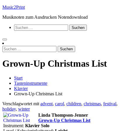
Zum
Music2Print
Inhalt
Musiknoten zum Ausdrucken Notendownload
springen
Suchen
nach:
Suchen
nach:
Grown-Up Christmas List
Start
Tasteninstrumente
Klavier
Grown-Up Christmas List
Verschlagwortet mit
advent
,
carol
,
children
,
christmas
,
festival
,
holiday
,
winter
Linda Thompson-Jenner
Grown-Up Christmas List
Instrument:
Klavier Solo
Level / Schwierigkeitsgrad:
Leicht