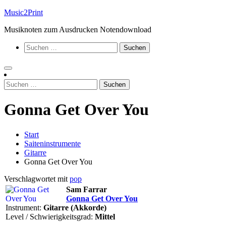
Zum
Music2Print
Inhalt
Musiknoten zum Ausdrucken Notendownload
springen
Suchen
nach:
Suchen
nach:
Gonna Get Over You
Start
Saiteninstrumente
Gitarre
Gonna Get Over You
Verschlagwortet mit
pop
Sam Farrar
Gonna Get Over You
Instrument:
Gitarre (Akkorde)
Level / Schwierigkeitsgrad:
Mittel