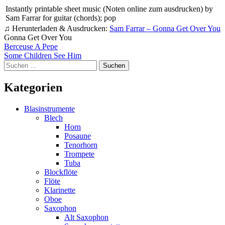
Instantly printable sheet music (Noten online zum ausdrucken) by
Sam Farrar for guitar (chords); pop
♫ Herunterladen & Ausdrucken:
Sam Farrar – Gonna Get Over You
Gonna Get Over You
Beitragsnavigation
Berceuse A Pepe
Some Children See Him
Suchen
nach:
Kategorien
Blasinstrumente
Blech
Horn
Posaune
Tenorhorn
Trompete
Tuba
Blockflöte
Flöte
Klarinette
Oboe
Saxophon
Alt Saxophon