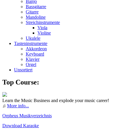
Banjo
Bassgitarre
Gitarre
Mandoline
Streichinstrumente
Viola
Violine
Ukulele
Tasteninstrumente
Akkordeon
Keyboard
Klavier
Orgel
Unsortiert
Top Course:
Learn the Music Business and explode your music career!
♫
More info...
Orpheus Musikverzeichnis
Download Karaoke