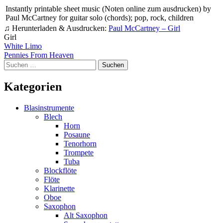
Instantly printable sheet music (Noten online zum ausdrucken) by
Paul McCartney for guitar solo (chords); pop, rock, children
♫ Herunterladen & Ausdrucken:
Paul McCartney – Girl
Girl
Beitragsnavigation
White Limo
Pennies From Heaven
Suchen
nach:
Kategorien
Blasinstrumente
Blech
Horn
Posaune
Tenorhorn
Trompete
Tuba
Blockflöte
Flöte
Klarinette
Oboe
Saxophon
Alt Saxophon