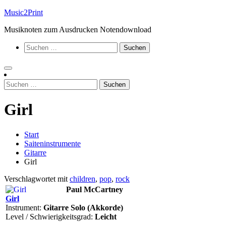
Zum
Music2Print
Inhalt
Musiknoten zum Ausdrucken Notendownload
springen
Suchen
nach:
Suchen
nach:
Girl
Start
Saiteninstrumente
Gitarre
Girl
Verschlagwortet mit
children
,
pop
,
rock
Paul McCartney
Girl
Instrument:
Gitarre Solo (Akkorde)
Level / Schwierigkeitsgrad:
Leicht