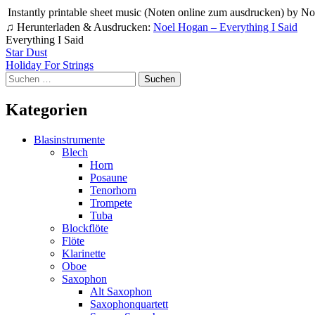
Instantly printable sheet music (Noten online zum ausdrucken) by Noe
♫ Herunterladen & Ausdrucken:
Noel Hogan – Everything I Said
Everything I Said
Beitragsnavigation
Star Dust
Holiday For Strings
Suchen
nach:
Kategorien
Blasinstrumente
Blech
Horn
Posaune
Tenorhorn
Trompete
Tuba
Blockflöte
Flöte
Klarinette
Oboe
Saxophon
Alt Saxophon
Saxophonquartett