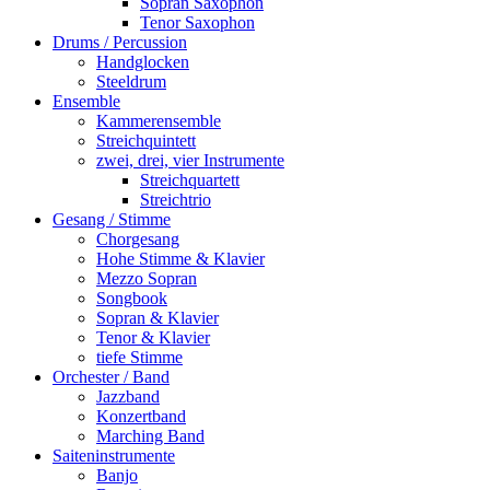
Sopran Saxophon
Tenor Saxophon
Drums / Percussion
Handglocken
Steeldrum
Ensemble
Kammerensemble
Streichquintett
zwei, drei, vier Instrumente
Streichquartett
Streichtrio
Gesang / Stimme
Chorgesang
Hohe Stimme & Klavier
Mezzo Sopran
Songbook
Sopran & Klavier
Tenor & Klavier
tiefe Stimme
Orchester / Band
Jazzband
Konzertband
Marching Band
Saiteninstrumente
Banjo