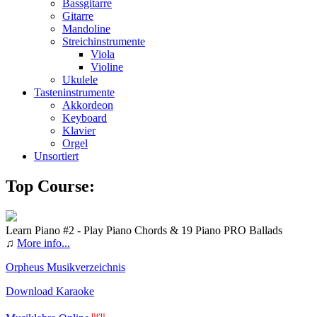
Bassgitarre
Gitarre
Mandoline
Streichinstrumente
Viola
Violine
Ukulele
Tasteninstrumente
Akkordeon
Keyboard
Klavier
Orgel
Unsortiert
Top Course:
Learn Piano #2 - Play Piano Chords & 19 Piano PRO Ballads
♫
More info...
Orpheus Musikverzeichnis
Download Karaoke
neu