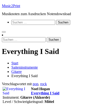
Zum
Music2Print
Inhalt
Musiknoten zum Ausdrucken Notendownload
springen
Suchen
nach:
Suchen
nach:
Everything I Said
Start
Saiteninstrumente
Gitarre
Everything I Said
Verschlagwortet mit
pop
,
rock
Noel Hogan
Everything I Said
Instrument:
Gitarre (Akkorde)
Level / Schwierigkeitsgrad:
Mittel