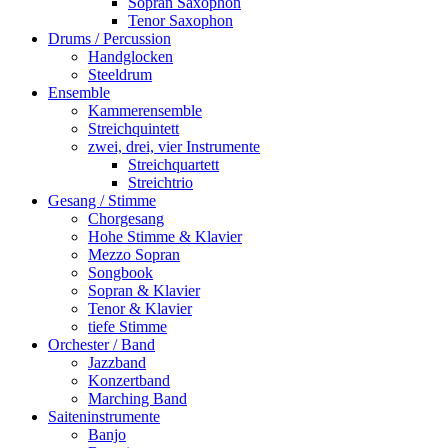
Sopran Saxophon
Tenor Saxophon
Drums / Percussion
Handglocken
Steeldrum
Ensemble
Kammerensemble
Streichquintett
zwei, drei, vier Instrumente
Streichquartett
Streichtrio
Gesang / Stimme
Chorgesang
Hohe Stimme & Klavier
Mezzo Sopran
Songbook
Sopran & Klavier
Tenor & Klavier
tiefe Stimme
Orchester / Band
Jazzband
Konzertband
Marching Band
Saiteninstrumente
Banjo