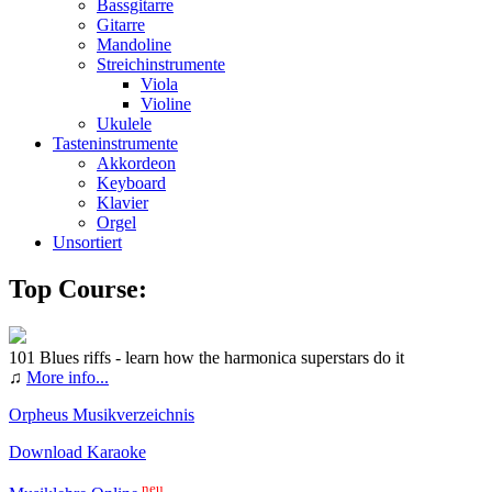
Bassgitarre
Gitarre
Mandoline
Streichinstrumente
Viola
Violine
Ukulele
Tasteninstrumente
Akkordeon
Keyboard
Klavier
Orgel
Unsortiert
Top Course:
101 Blues riffs - learn how the harmonica superstars do it
♫
More info...
Orpheus Musikverzeichnis
Download Karaoke
neu