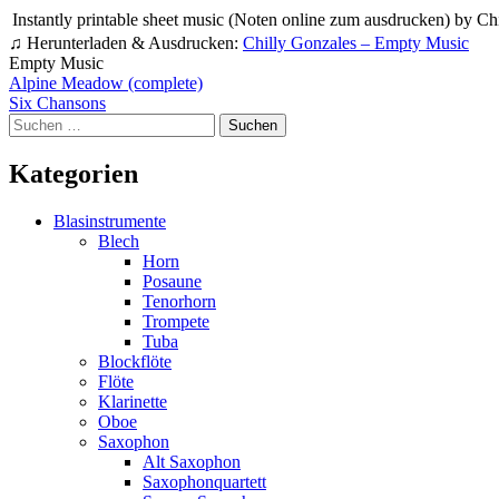
Instantly printable sheet music (Noten online zum ausdrucken) by Chi
♫ Herunterladen & Ausdrucken:
Chilly Gonzales – Empty Music
Empty Music
Beitragsnavigation
Alpine Meadow (complete)
Six Chansons
Suchen
nach:
Kategorien
Blasinstrumente
Blech
Horn
Posaune
Tenorhorn
Trompete
Tuba
Blockflöte
Flöte
Klarinette
Oboe
Saxophon
Alt Saxophon
Saxophonquartett