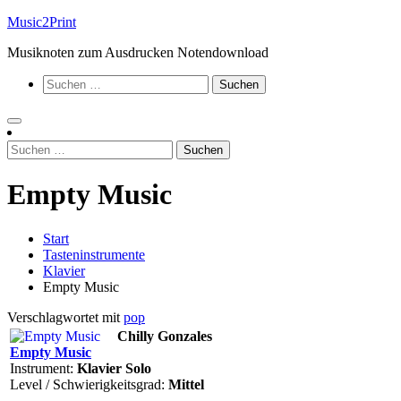
Zum
Music2Print
Inhalt
Musiknoten zum Ausdrucken Notendownload
springen
Suchen
nach:
Suchen
nach:
Empty Music
Start
Tasteninstrumente
Klavier
Empty Music
Verschlagwortet mit
pop
Chilly Gonzales
Empty Music
Instrument:
Klavier Solo
Level / Schwierigkeitsgrad:
Mittel