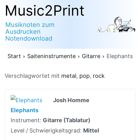
Zum
Music2Print
Inhalt
Musiknoten zum
springen
Ausdrucken
Notendownload
Start
Saiteninstrumente
Gitarre
Elephants
Verschlagwortet mit
metal
,
pop
,
rock
Josh Homme
Elephants
Instrument:
Gitarre (Tablatur)
Level / Schwierigkeitsgrad:
Mittel