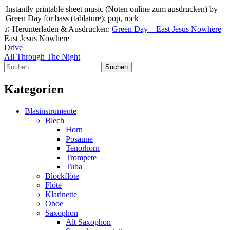
Instantly printable sheet music (Noten online zum ausdrucken) by
Green Day for bass (tablature); pop, rock
♫ Herunterladen & Ausdrucken:
Green Day – East Jesus Nowhere
East Jesus Nowhere
Beitragsnavigation
Drive
All Through The Night
Suchen
nach:
Kategorien
Blasinstrumente
Blech
Horn
Posaune
Tenorhorn
Trompete
Tuba
Blockflöte
Flöte
Klarinette
Oboe
Saxophon
Alt Saxophon