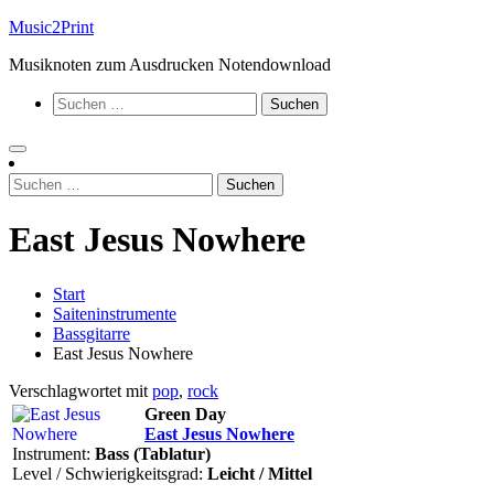
Zum
Music2Print
Inhalt
Musiknoten zum Ausdrucken Notendownload
springen
Suchen
nach:
Suchen
nach:
East Jesus Nowhere
Start
Saiteninstrumente
Bassgitarre
East Jesus Nowhere
Verschlagwortet mit
pop
,
rock
Green Day
East Jesus Nowhere
Instrument:
Bass (Tablatur)
Level / Schwierigkeitsgrad:
Leicht / Mittel