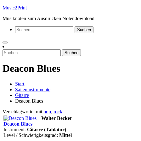
Zum
Music2Print
Inhalt
Musiknoten zum Ausdrucken Notendownload
springen
Suchen
nach:
Suchen
nach:
Deacon Blues
Start
Saiteninstrumente
Gitarre
Deacon Blues
Verschlagwortet mit
pop
,
rock
Walter Becker
Deacon Blues
Instrument:
Gitarre (Tablatur)
Level / Schwierigkeitsgrad:
Mittel