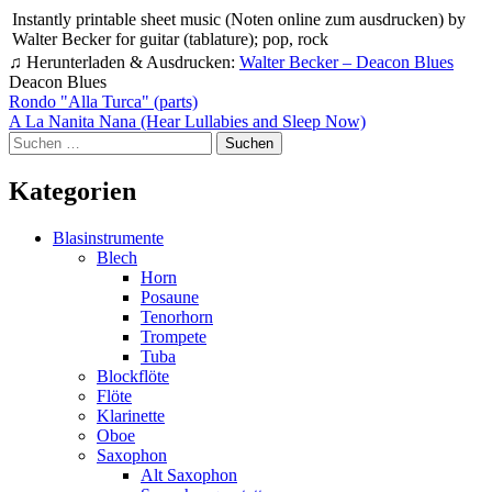
Instantly printable sheet music (Noten online zum ausdrucken) by
Walter Becker for guitar (tablature); pop, rock
♫ Herunterladen & Ausdrucken:
Walter Becker – Deacon Blues
Deacon Blues
Beitragsnavigation
Rondo "Alla Turca" (parts)
A La Nanita Nana (Hear Lullabies and Sleep Now)
Suchen
nach:
Kategorien
Blasinstrumente
Blech
Horn
Posaune
Tenorhorn
Trompete
Tuba
Blockflöte
Flöte
Klarinette
Oboe
Saxophon
Alt Saxophon