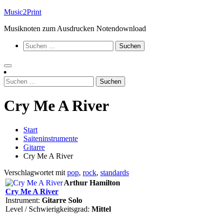
Zum
Music2Print
Inhalt
Musiknoten zum Ausdrucken Notendownload
springen
Suchen
nach:
Suchen
nach:
Cry Me A River
Start
Saiteninstrumente
Gitarre
Cry Me A River
Verschlagwortet mit
pop
,
rock
,
standards
Arthur Hamilton
Cry Me A River
Instrument:
Gitarre Solo
Level / Schwierigkeitsgrad:
Mittel