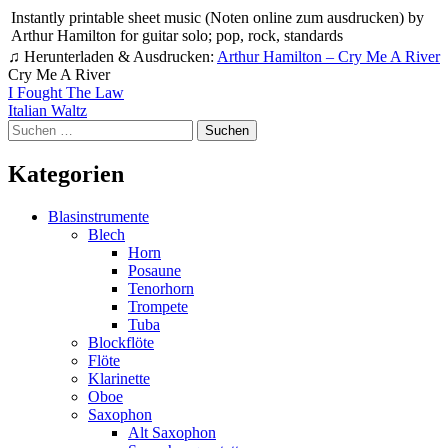
Instantly printable sheet music (Noten online zum ausdrucken) by
Arthur Hamilton for guitar solo; pop, rock, standards
♫ Herunterladen & Ausdrucken:
Arthur Hamilton – Cry Me A River
Cry Me A River
Beitragsnavigation
I Fought The Law
Italian Waltz
Suchen
nach:
Kategorien
Blasinstrumente
Blech
Horn
Posaune
Tenorhorn
Trompete
Tuba
Blockflöte
Flöte
Klarinette
Oboe
Saxophon
Alt Saxophon