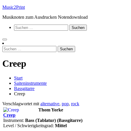
Zum
Music2Print
Inhalt
Musiknoten zum Ausdrucken Notendownload
springen
Suchen
nach:
Suchen
nach:
Creep
Start
Saiteninstrumente
Bassgitarre
Creep
Verschlagwortet mit
alternative
,
pop
,
rock
Thom Yorke
Creep
Instrument:
Bass (Tablatur) (Bassgitarre)
Level / Schwierigkeitsgrad:
Mittel