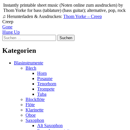
Instantly printable sheet music (Noten online zum ausdrucken) by
Thom Yorke for bass (tablature) (bass guitar); alternative, pop, rock
♫ Herunterladen & Ausdrucken:
Thom Yorke – Creep
Creep
Beitragsnavigation
Gone
Hung Up
Suchen
nach:
Kategorien
Blasinstrumente
Blech
Horn
Posaune
Tenorhorn
Trompete
Tuba
Blockflöte
Flöte
Klarinette
Oboe
Saxophon
Alt Saxophon