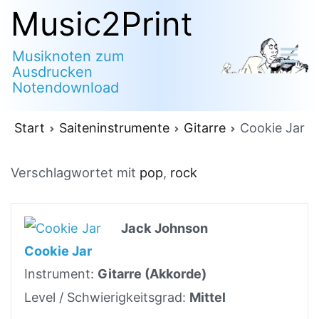
Zum
Music2Print
Inhalt
Musiknoten zum
springen
Ausdrucken
Notendownload
Start
Saiteninstrumente
Gitarre
Cookie Jar
Verschlagwortet mit
pop
,
rock
Jack Johnson
Cookie Jar
Instrument:
Gitarre (Akkorde)
Level / Schwierigkeitsgrad:
Mittel