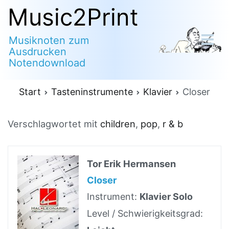
Zum
Music2Print
Inhalt
Musiknoten zum
springen
Ausdrucken
Notendownload
Start
Tasteninstrumente
Klavier
Closer
Verschlagwortet mit
children
,
pop
,
r & b
Tor Erik Hermansen
Closer
Instrument:
Klavier Solo
Level / Schwierigkeitsgrad: