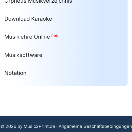
Orpheus Musikverzeichnis
Download Karaoke
neu
Musiklehre Online
Musiksoftware
Notation
© 2026 by Music2Print.de ·
Allgemeine Geschäftsbedingungen