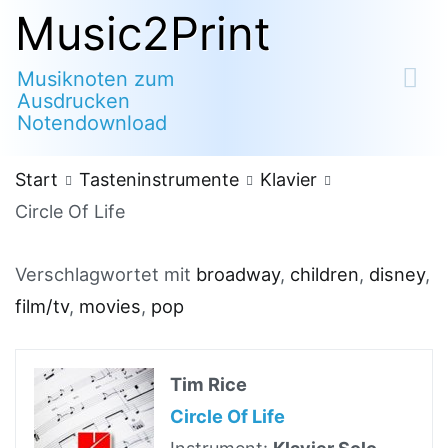
Zum
Music2Print
Inhalt
Musiknoten zum
springen
Ausdrucken
Notendownload
Start
Tasteninstrumente
Klavier
Circle Of Life
Verschlagwortet mit
broadway
,
children
,
disney
,
film/tv
,
movies
,
pop
Tim Rice
Circle Of Life