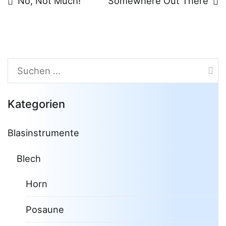
Beitragsnavigation
No, Not Much!
Somewhere Out There
Suchen
nach:
Kategorien
Blasinstrumente
Blech
Horn
Posaune