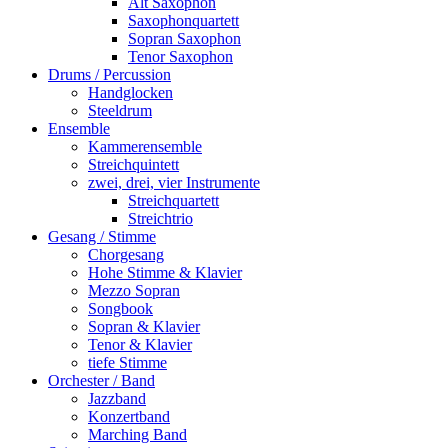
Alt Saxophon
Saxophonquartett
Sopran Saxophon
Tenor Saxophon
Drums / Percussion
Handglocken
Steeldrum
Ensemble
Kammerensemble
Streichquintett
zwei, drei, vier Instrumente
Streichquartett
Streichtrio
Gesang / Stimme
Chorgesang
Hohe Stimme & Klavier
Mezzo Sopran
Songbook
Sopran & Klavier
Tenor & Klavier
tiefe Stimme
Orchester / Band
Jazzband
Konzertband
Marching Band