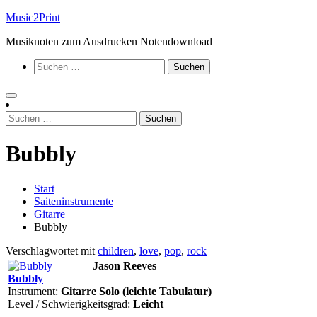
Zum
Music2Print
Inhalt
Musiknoten zum Ausdrucken Notendownload
springen
Suchen
nach:
Suchen
nach:
Bubbly
Start
Saiteninstrumente
Gitarre
Bubbly
Verschlagwortet mit
children
,
love
,
pop
,
rock
Jason Reeves
Bubbly
Instrument:
Gitarre Solo (leichte Tabulatur)
Level / Schwierigkeitsgrad:
Leicht