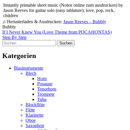
Instantly printable sheet music (Noten online zum ausdrucken) by
Jason Reeves for guitar solo (easy tablature); love, pop, rock,
children
♫ Herunterladen & Ausdrucken:
Jason Reeves – Bubbly
Bubbly
Beitragsnavigation
If I Never Knew You (Love Theme from POCAHONTAS)
Step By Step
Suchen
nach:
Kategorien
Blasinstrumente
Blech
Horn
Posaune
Tenorhorn
Trompete
Tuba
Blockflöte
Flöte
Klarinette
Oboe
Saxophon