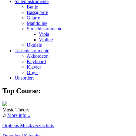
Saiteninstrumente
Banjo
Bassgitarre
Gitarre
Mandoline
Streichinstrumente
Viola
Violine
Ukulele
Tasteninstrumente
Akkordeon
Keyboard
Klavier
Orgel
Unsortiert
Top Course:
Music Theory
♫
More info...
Orpheus Musikverzeichnis
Download Karaoke