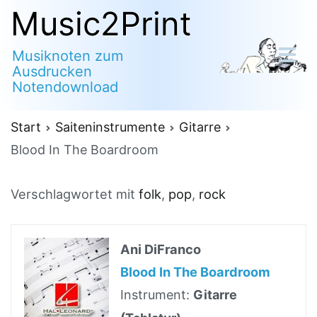
Zum
Music2Print
Inhalt
Musiknoten zum
springen
Ausdrucken
Notendownload
Start
Saiteninstrumente
Gitarre
Blood In The Boardroom
Verschlagwortet mit
folk
,
pop
,
rock
Ani DiFranco
Blood In The Boardroom
Instrument:
Gitarre