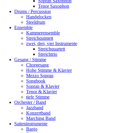
Sopran Saxophon
Tenor Saxophon
Drums / Percussion
Handglocken
Steeldrum
Ensemble
Kammerensemble
Streichquintett
zwei, drei, vier Instrumente
Streichquartett
Streichtrio
Gesang / Stimme
Chorgesang
Hohe Stimme & Klavier
Mezzo Sopran
Songbook
Sopran & Klavier
Tenor & Klavier
tiefe Stimme
Orchester / Band
Jazzband
Konzertband
Marching Band
Saiteninstrumente
Banjo