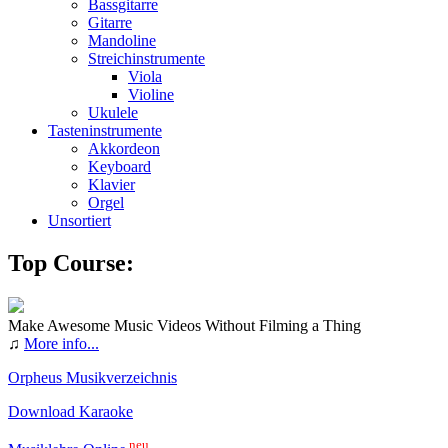
Bassgitarre
Gitarre
Mandoline
Streichinstrumente
Viola
Violine
Ukulele
Tasteninstrumente
Akkordeon
Keyboard
Klavier
Orgel
Unsortiert
Top Course:
Make Awesome Music Videos Without Filming a Thing
♫
More info...
Orpheus Musikverzeichnis
Download Karaoke
neu