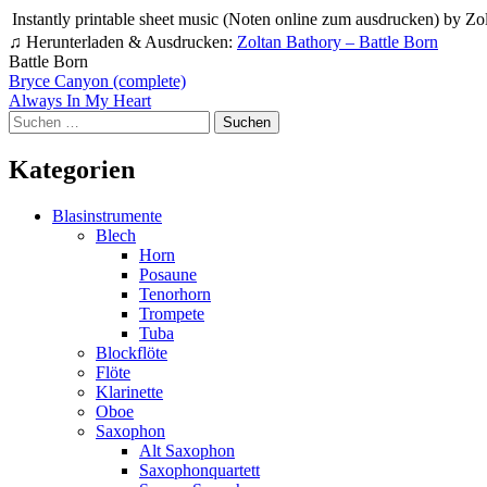
Instantly printable sheet music (Noten online zum ausdrucken) by Zolt
♫ Herunterladen & Ausdrucken:
Zoltan Bathory – Battle Born
Battle Born
Beitragsnavigation
Bryce Canyon (complete)
Always In My Heart
Suchen
nach:
Kategorien
Blasinstrumente
Blech
Horn
Posaune
Tenorhorn
Trompete
Tuba
Blockflöte
Flöte
Klarinette
Oboe
Saxophon
Alt Saxophon
Saxophonquartett