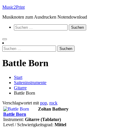
Zum
Music2Print
Inhalt
Musiknoten zum Ausdrucken Notendownload
springen
Suchen
nach:
Suchen
nach:
Battle Born
Start
Saiteninstrumente
Gitarre
Battle Born
Verschlagwortet mit
pop
,
rock
Zoltan Bathory
Battle Born
Instrument:
Gitarre (Tablatur)
Level / Schwierigkeitsgrad:
Mittel