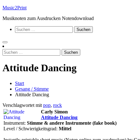
Zum
Music2Print
Inhalt
Musiknoten zum Ausdrucken Notendownload
springen
Suchen
nach:
Suchen
nach:
Attitude Dancing
Start
Gesang / Stimme
Attitude Dancing
Verschlagwortet mit
pop
,
rock
Carly Simon
Attitude Dancing
Instrument:
Stimme & andere Instrumente (fake book)
Level / Schwierigkeitsgrad:
Mittel
Instantly printable sheet music (Noten online zum ausdrucken) by Ca