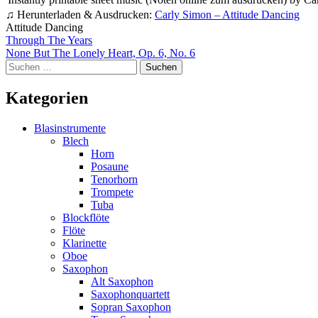
♫ Herunterladen & Ausdrucken:
Carly Simon – Attitude Dancing
Attitude Dancing
Beitragsnavigation
Through The Years
None But The Lonely Heart, Op. 6, No. 6
Suchen
nach:
Kategorien
Blasinstrumente
Blech
Horn
Posaune
Tenorhorn
Trompete
Tuba
Blockflöte
Flöte
Klarinette
Oboe
Saxophon
Alt Saxophon
Saxophonquartett
Sopran Saxophon