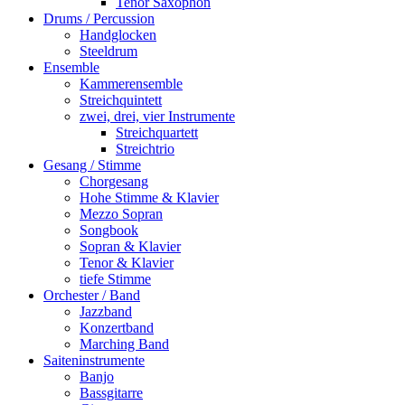
Tenor Saxophon
Drums / Percussion
Handglocken
Steeldrum
Ensemble
Kammerensemble
Streichquintett
zwei, drei, vier Instrumente
Streichquartett
Streichtrio
Gesang / Stimme
Chorgesang
Hohe Stimme & Klavier
Mezzo Sopran
Songbook
Sopran & Klavier
Tenor & Klavier
tiefe Stimme
Orchester / Band
Jazzband
Konzertband
Marching Band
Saiteninstrumente
Banjo
Bassgitarre