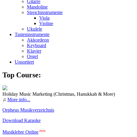
Gitarre
Mandoline
Streichinstrumente
Viola
Violine
Ukulele
Tasteninstrumente
Akkordeon
Keyboard
Klavier
Orgel
Unsortiert
Top Course:
Holiday Music Marketing (Christmas, Hanukkah & More)
♫
More info...
Orpheus Musikverzeichnis
Download Karaoke
neu
Musiklehre Online