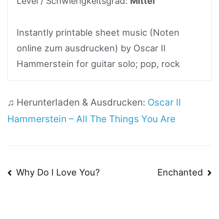
Level / Schwierigkeitsgrad:
Mittel
Instantly printable sheet music (Noten
online zum ausdrucken) by Oscar II
Hammerstein for guitar solo; pop, rock
♫ Herunterladen & Ausdrucken:
Oscar II
Hammerstein – All The Things You Are
Beitragsnavigation
Why Do I Love You?
Enchanted