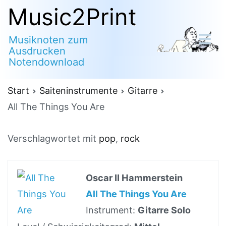
Zum
Music2Print
Inhalt
Musiknoten zum
springen
Ausdrucken
Notendownload
Start
Saiteninstrumente
Gitarre
All The Things You Are
Verschlagwortet mit
pop
,
rock
Oscar II Hammerstein
All The Things You Are
Instrument:
Gitarre Solo