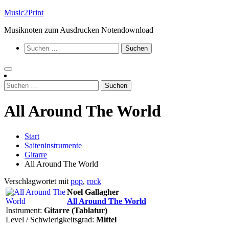
Zum
Music2Print
Inhalt
Musiknoten zum Ausdrucken Notendownload
springen
Suchen
nach:
Suchen
nach:
All Around The World
Start
Saiteninstrumente
Gitarre
All Around The World
Verschlagwortet mit
pop
,
rock
Noel Gallagher
All Around The World
Instrument:
Gitarre (Tablatur)
Level / Schwierigkeitsgrad:
Mittel