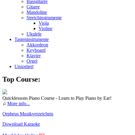
Bassgitarre
Gitarre
Mandoline
Streichinstrumente
Viola
Violine
Ukulele
Tasteninstrumente
Akkordeon
Keyboard
Klavier
Orgel
Unsortiert
Top Course:
Quicklessons Piano Course - Learn to Play Piano by Ear!
♫
More info...
Orpheus Musikverzeichnis
Download Karaoke
neu