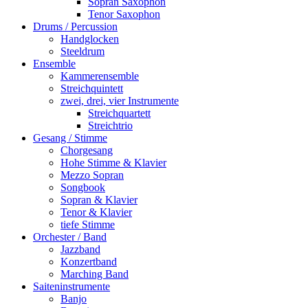
Sopran Saxophon
Tenor Saxophon
Drums / Percussion
Handglocken
Steeldrum
Ensemble
Kammerensemble
Streichquintett
zwei, drei, vier Instrumente
Streichquartett
Streichtrio
Gesang / Stimme
Chorgesang
Hohe Stimme & Klavier
Mezzo Sopran
Songbook
Sopran & Klavier
Tenor & Klavier
tiefe Stimme
Orchester / Band
Jazzband
Konzertband
Marching Band
Saiteninstrumente
Banjo