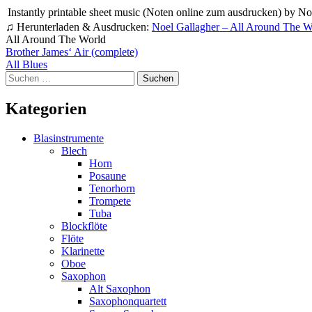
Instantly printable sheet music (Noten online zum ausdrucken) by Noel
♫ Herunterladen & Ausdrucken:
Noel Gallagher – All Around The W
All Around The World
Beitragsnavigation
Brother James‘ Air (complete)
All Blues
Suchen
nach:
Kategorien
Blasinstrumente
Blech
Horn
Posaune
Tenorhorn
Trompete
Tuba
Blockflöte
Flöte
Klarinette
Oboe
Saxophon
Alt Saxophon
Saxophonquartett