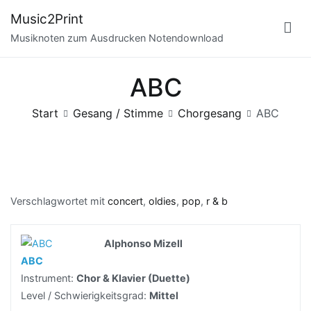
Zum
Music2Print
Inhalt
Musiknoten zum Ausdrucken Notendownload
springen
ABC
Start
Gesang / Stimme
Chorgesang
ABC
Verschlagwortet mit
concert
,
oldies
,
pop
,
r & b
Alphonso Mizell
ABC
Instrument:
Chor & Klavier (Duette)
Level / Schwierigkeitsgrad:
Mittel