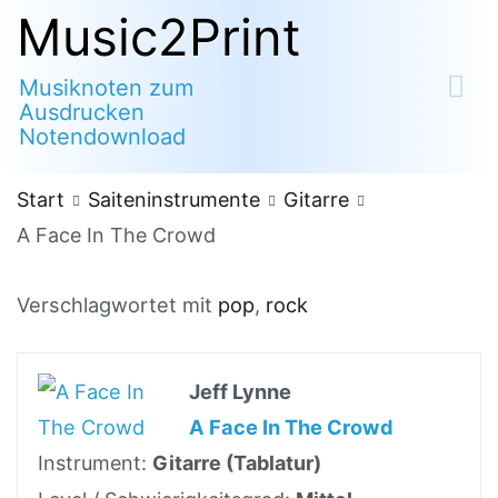
Zum
Music2Print
Inhalt
Musiknoten zum
springen
Ausdrucken
Notendownload
Start
Saiteninstrumente
Gitarre
A Face In The Crowd
Verschlagwortet mit
pop
,
rock
Jeff Lynne
A Face In The Crowd
Instrument:
Gitarre (Tablatur)