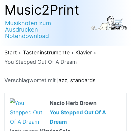
Zum
Music2Print
Inhalt
Musiknoten zum
springen
Ausdrucken
Notendownload
Start
Tasteninstrumente
Klavier
You Stepped Out Of A Dream
Verschlagwortet mit
jazz
,
standards
Nacio Herb Brown
You Stepped Out Of A
Dream