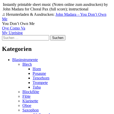
Instantly printable sheet music (Noten online zum ausdrucken) by
John Madara for Choral Pax (full score); instructional
♫ Herunterladen & Ausdrucken:
John Madara – You Don’t Own
Me
You Don’t Own Me
Beitragsnavigation
Oye Como Va
My Uprising
Suchen
nach:
Kategorien
Blasinstrumente
Blech
Horn
Posaune
Tenorhorn
Trompete
Tuba
Blockflöte
Flöte
Klarinette
Oboe
Saxophon