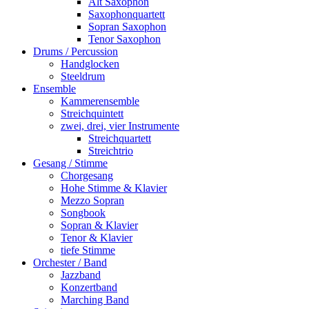
Alt Saxophon
Saxophonquartett
Sopran Saxophon
Tenor Saxophon
Drums / Percussion
Handglocken
Steeldrum
Ensemble
Kammerensemble
Streichquintett
zwei, drei, vier Instrumente
Streichquartett
Streichtrio
Gesang / Stimme
Chorgesang
Hohe Stimme & Klavier
Mezzo Sopran
Songbook
Sopran & Klavier
Tenor & Klavier
tiefe Stimme
Orchester / Band
Jazzband
Konzertband
Marching Band