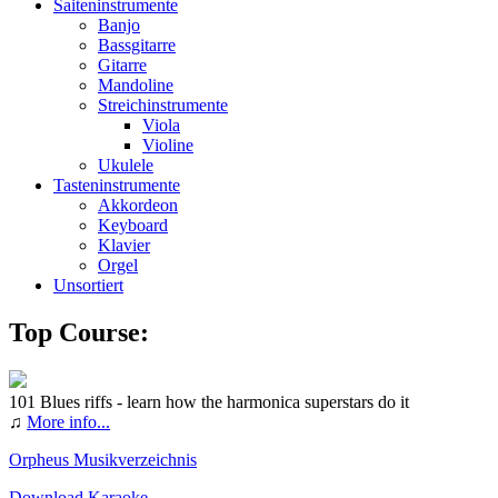
Saiteninstrumente
Banjo
Bassgitarre
Gitarre
Mandoline
Streichinstrumente
Viola
Violine
Ukulele
Tasteninstrumente
Akkordeon
Keyboard
Klavier
Orgel
Unsortiert
Top Course:
101 Blues riffs - learn how the harmonica superstars do it
♫
More info...
Orpheus Musikverzeichnis
Download Karaoke