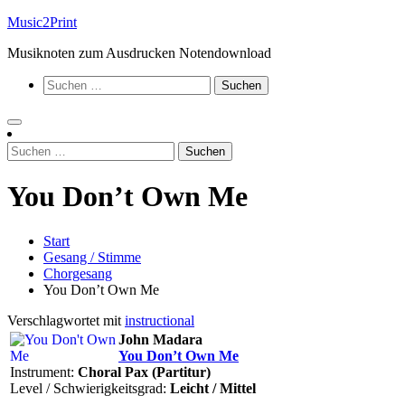
Zum
Music2Print
Inhalt
Musiknoten zum Ausdrucken Notendownload
springen
Suchen
nach:
Suchen
nach:
You Don’t Own Me
Start
Gesang / Stimme
Chorgesang
You Don’t Own Me
Verschlagwortet mit
instructional
John Madara
You Don’t Own Me
Instrument:
Choral Pax (Partitur)
Level / Schwierigkeitsgrad:
Leicht / Mittel