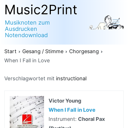
Zum
Music2Print
Inhalt
Musiknoten zum
springen
Ausdrucken
Notendownload
Start
Gesang / Stimme
Chorgesang
When I Fall in Love
Verschlagwortet mit
instructional
Victor Young
When I Fall in Love
Instrument:
Choral Pax