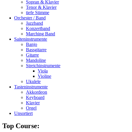
Sopran & Klavier
Tenor & Klavier
tiefe Stimme
Orchester / Band
Jazzband
Konzertband
Marching Band
Saiteninstrumente
Banjo
Bassgitarre
Gitarre
Mandoline
Streichinstrumente
Viola
Violine
Ukulele
Tasteninstrumente
Akkordeon
Keyboard
Klavier
Orgel
Unsortiert
Top Course: