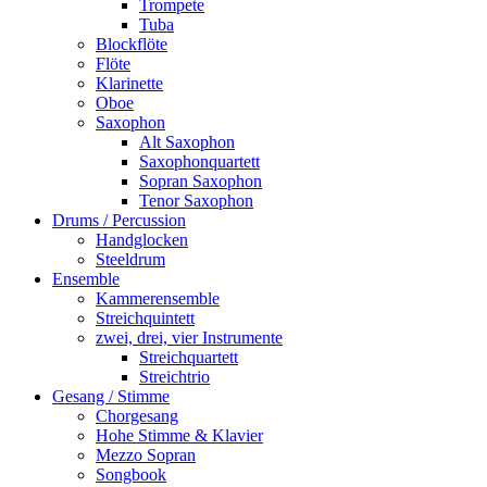
Trompete
Tuba
Blockflöte
Flöte
Klarinette
Oboe
Saxophon
Alt Saxophon
Saxophonquartett
Sopran Saxophon
Tenor Saxophon
Drums / Percussion
Handglocken
Steeldrum
Ensemble
Kammerensemble
Streichquintett
zwei, drei, vier Instrumente
Streichquartett
Streichtrio
Gesang / Stimme
Chorgesang
Hohe Stimme & Klavier
Mezzo Sopran
Songbook