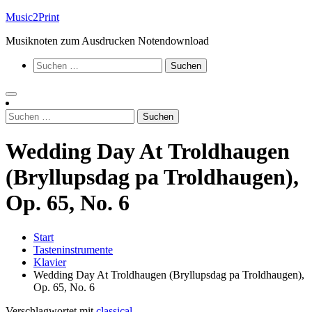
Zum
Music2Print
Inhalt
Musiknoten zum Ausdrucken Notendownload
springen
Suchen
nach:
Suchen
nach:
Wedding Day At Troldhaugen
(Bryllupsdag pa Troldhaugen),
Op. 65, No. 6
Start
Tasteninstrumente
Klavier
Wedding Day At Troldhaugen (Bryllupsdag pa Troldhaugen),
Op. 65, No. 6
Verschlagwortet mit
classical