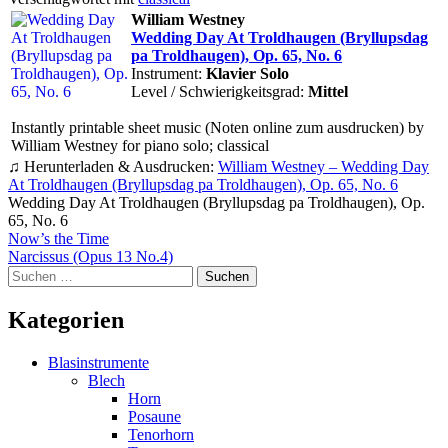
William Westney
Wedding Day At Troldhaugen (Bryllupsdag
pa Troldhaugen), Op. 65, No. 6
Instrument:
Klavier Solo
Level / Schwierigkeitsgrad:
Mittel
Instantly printable sheet music (Noten online zum ausdrucken) by
William Westney for piano solo; classical
♫ Herunterladen & Ausdrucken:
William Westney – Wedding Day
At Troldhaugen (Bryllupsdag pa Troldhaugen), Op. 65, No. 6
Wedding Day At Troldhaugen (Bryllupsdag pa Troldhaugen), Op.
65, No. 6
Beitragsnavigation
Now’s the Time
Narcissus (Opus 13 No.4)
Suchen
nach:
Kategorien
Blasinstrumente
Blech
Horn
Posaune
Tenorhorn