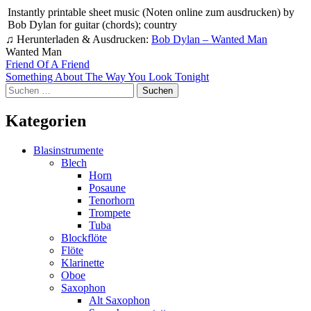
Instantly printable sheet music (Noten online zum ausdrucken) by
Bob Dylan for guitar (chords); country
♫ Herunterladen & Ausdrucken:
Bob Dylan – Wanted Man
Wanted Man
Beitragsnavigation
Friend Of A Friend
Something About The Way You Look Tonight
Suchen
nach:
Kategorien
Blasinstrumente
Blech
Horn
Posaune
Tenorhorn
Trompete
Tuba
Blockflöte
Flöte
Klarinette
Oboe
Saxophon
Alt Saxophon