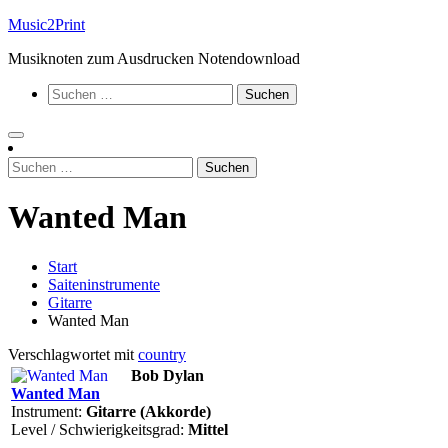
Zum
Music2Print
Inhalt
Musiknoten zum Ausdrucken Notendownload
springen
Suchen
nach:
Suchen
nach:
Wanted Man
Start
Saiteninstrumente
Gitarre
Wanted Man
Verschlagwortet mit
country
Bob Dylan
Wanted Man
Instrument:
Gitarre (Akkorde)
Level / Schwierigkeitsgrad:
Mittel