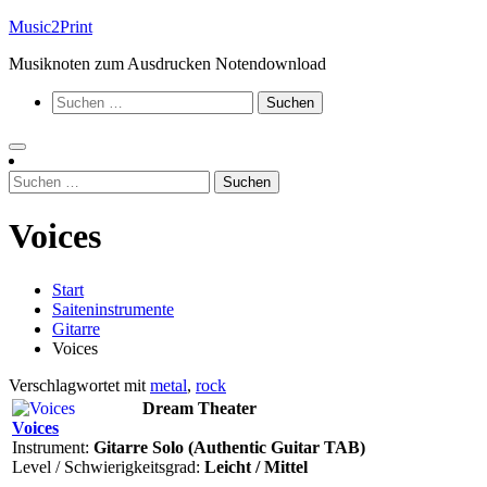
Zum
Music2Print
Inhalt
Musiknoten zum Ausdrucken Notendownload
springen
Suchen
nach:
Suchen
nach:
Voices
Start
Saiteninstrumente
Gitarre
Voices
Verschlagwortet mit
metal
,
rock
Dream Theater
Voices
Instrument:
Gitarre Solo (Authentic Guitar TAB)
Level / Schwierigkeitsgrad:
Leicht / Mittel