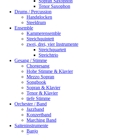
Sopran Saxophon
Tenor Saxophon
Drums / Percussion
Handglocken
Steeldrum
Ensemble
Kammerensemble
Streichquintett
zwei, drei, vier Instrumente
Streichquartett
Streichtrio
Gesang / Stimme
Chorgesang
Hohe Stimme & Klavier
Mezzo Sopran
Songbook
Sopran & Klavier
Tenor & Klavier
tiefe Stimme
Orchester / Band
Jazzband
Konzertband
Marching Band
Saiteninstrumente
Banjo