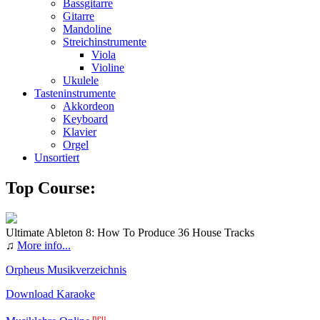
Bassgitarre
Gitarre
Mandoline
Streichinstrumente
Viola
Violine
Ukulele
Tasteninstrumente
Akkordeon
Keyboard
Klavier
Orgel
Unsortiert
Top Course:
Ultimate Ableton 8: How To Produce 36 House Tracks
♫
More info...
Orpheus Musikverzeichnis
Download Karaoke
neu