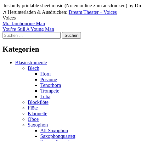
Instantly printable sheet music (Noten online zum ausdrucken) by Drea
♫ Herunterladen & Ausdrucken:
Dream Theater – Voices
Voices
Beitragsnavigation
Mr. Tambourine Man
You’re Still A Young Man
Suchen
nach:
Kategorien
Blasinstrumente
Blech
Horn
Posaune
Tenorhorn
Trompete
Tuba
Blockflöte
Flöte
Klarinette
Oboe
Saxophon
Alt Saxophon
Saxophonquartett