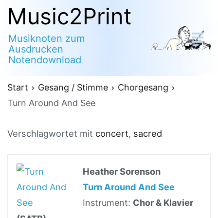
Zum
Music2Print
Inhalt
Musiknoten zum
springen
Ausdrucken
Notendownload
Start
Gesang / Stimme
Chorgesang
Turn Around And See
Verschlagwortet mit
concert
,
sacred
Heather Sorenson
Turn Around And See
Instrument:
Chor & Klavier