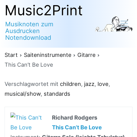
Zum
Music2Print
Inhalt
Musiknoten zum
springen
Ausdrucken
Notendownload
Start
Saiteninstrumente
Gitarre
This Can’t Be Love
Verschlagwortet mit
children
,
jazz
,
love
,
musical/show
,
standards
Richard Rodgers
This Can’t Be Love