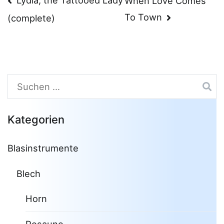
Beitragsnavigation
When Love Comes
To Town
(complete)
Suchen
nach:
Kategorien
Blasinstrumente
Blech
Horn