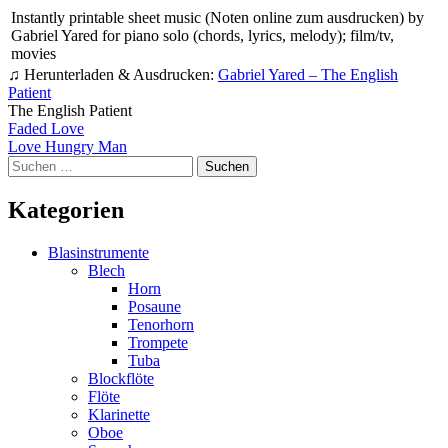
Instantly printable sheet music (Noten online zum ausdrucken) by
Gabriel Yared for piano solo (chords, lyrics, melody); film/tv,
movies
♫ Herunterladen & Ausdrucken:
Gabriel Yared – The English
Patient
The English Patient
Beitragsnavigation
Faded Love
Love Hungry Man
Suchen
nach:
Kategorien
Blasinstrumente
Blech
Horn
Posaune
Tenorhorn
Trompete
Tuba
Blockflöte
Flöte
Klarinette
Oboe