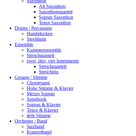
Saxophon
Alt Saxophon
Saxophonquartett
Sopran Saxophon
Tenor Saxophon
Drums / Percussion
Handglocken
Steeldrum
Ensemble
Kammerensemble
Streichquintett
zwei, drei, vier Instrumente
Streichquartett
Streichtrio
Gesang / Stimme
Chorgesang
Hohe Stimme & Klavier
Mezzo Sopran
Songbook
Sopran & Klavier
Tenor & Klavier
tiefe Stimme
Orchester / Band
Jazzband
Konzertband