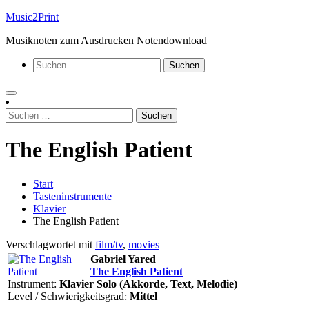
Zum
Music2Print
Inhalt
Musiknoten zum Ausdrucken Notendownload
springen
Suchen
nach:
Suchen
nach:
The English Patient
Start
Tasteninstrumente
Klavier
The English Patient
Verschlagwortet mit
film/tv
,
movies
Gabriel Yared
The English Patient
Instrument:
Klavier Solo (Akkorde, Text, Melodie)
Level / Schwierigkeitsgrad:
Mittel