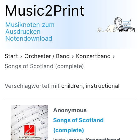
Zum
Music2Print
Inhalt
Musiknoten zum
springen
Ausdrucken
Notendownload
Start
Orchester / Band
Konzertband
Songs of Scotland (complete)
Verschlagwortet mit
children
,
instructional
Anonymous
Songs of Scotland
(complete)