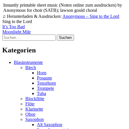
Instantly printable sheet music (Noten online zum ausdrucken) by
Anonymous for choir (SATB); lawson gould choral
♫ Herunterladen & Ausdrucken:
Anonymous – Sing to the Lord
Sing to the Lord
Beitragsnavigation
It’s Too Bad
Moonlight Mile
Suchen
nach:
Kategorien
Blasinstrumente
Blech
Horn
Posaune
Tenorhorn
Trompete
Tuba
Blockflöte
Flöte
Klarinette
Oboe
Saxophon
Alt Saxophon