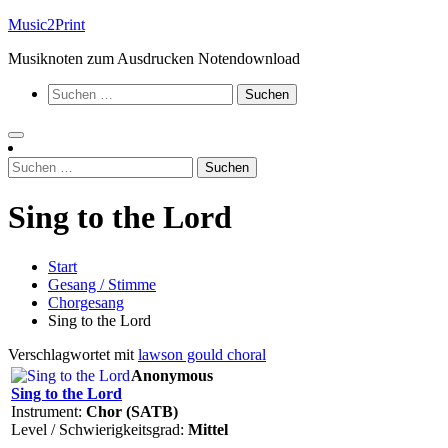
Zum
Music2Print
Inhalt
Musiknoten zum Ausdrucken Notendownload
springen
Suchen
nach:
Suchen
nach:
Sing to the Lord
Start
Gesang / Stimme
Chorgesang
Sing to the Lord
Verschlagwortet mit
lawson gould choral
Anonymous
Sing to the Lord
Instrument:
Chor (SATB)
Level / Schwierigkeitsgrad:
Mittel