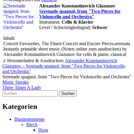
Alexander Konstantinovich Glazunov
Serenade spagnol, from "Two Pieces for
Violoncello and Orchestra"
Instrument:
Cello & Klavier
Level / Schwierigkeitsgrad:
Schwer
Inhalt:
Concert Favourites, The Finest Concert and Encore Pieces,serenata
Instantly printable sheet music (Noten online zum ausdrucken) by
Alexander Konstantinovich Glazunov for cello & piano; classical
♫ Herunterladen & Ausdrucken:
Alexander Konstantinovich
Glazunov – Serenade spagnol, from "Two Pieces for Violoncello
and Orchestra"
Serenade spagnol, from "Two Pieces for Violoncello and Orchestra"
Beitragsnavigation
Music Speaks
Three Times A Lady
Suchen
nach:
Kategorien
Blasinstrumente
Blech
Horn