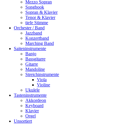
Mezzo Sopran
Songbook
Sopran & Klavier
Tenor & Klavier
tiefe Stimme
Orchester / Band
Jazzband
Konzertband
Marching Band
Saiteninstrumente
Banjo
Bassgitarre
Gitarre
Mandoline
Streichinstrumente
Viola
Violine
Ukulele
Tasteninstrumente
Akkordeon
Keyboard
Klavier
Orgel
Unsortiert