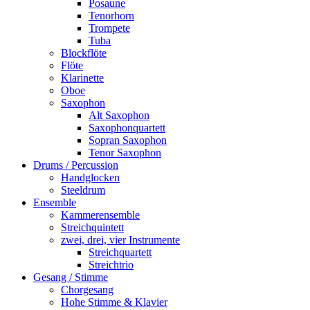
Posaune
Tenorhorn
Trompete
Tuba
Blockflöte
Flöte
Klarinette
Oboe
Saxophon
Alt Saxophon
Saxophonquartett
Sopran Saxophon
Tenor Saxophon
Drums / Percussion
Handglocken
Steeldrum
Ensemble
Kammerensemble
Streichquintett
zwei, drei, vier Instrumente
Streichquartett
Streichtrio
Gesang / Stimme
Chorgesang
Hohe Stimme & Klavier