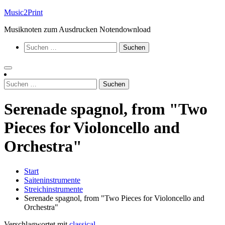
Zum
Music2Print
Inhalt
Musiknoten zum Ausdrucken Notendownload
springen
Suchen
nach:
Suchen
nach:
Serenade spagnol, from "Two
Pieces for Violoncello and
Orchestra"
Start
Saiteninstrumente
Streichinstrumente
Serenade spagnol, from "Two Pieces for Violoncello and
Orchestra"
Verschlagwortet mit
classical