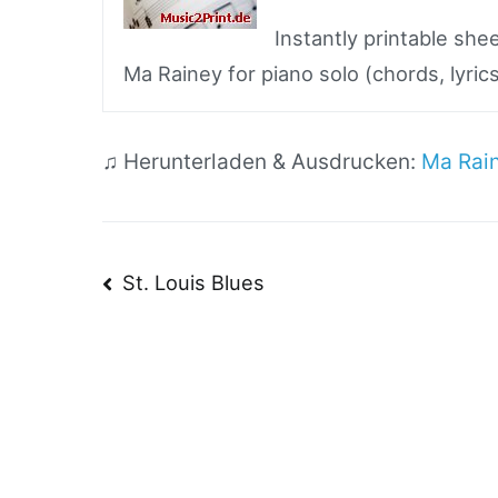
Instantly printable sh
Ma Rainey for piano solo (chords, lyric
♫ Herunterladen & Ausdrucken:
Ma Rain
Beitragsnavigatio
St. Louis Blues