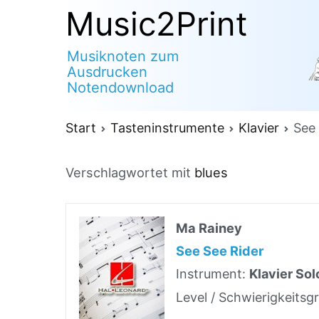
Zum
Music2Print
Inhalt
Musiknoten zum
springen
Ausdrucken
Notendownload
Start
Tasteninstrumente
Klavier
See 
Verschlagwortet mit
blues
Ma Rainey
See See Rider
Instrument:
Klavier Sol
Level / Schwierigkeitsg