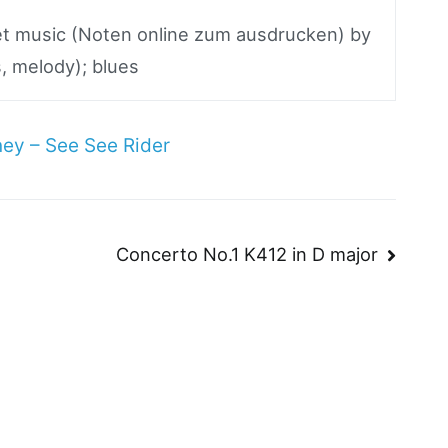
eet music (Noten online zum ausdrucken) by
s, melody); blues
ey – See See Rider
n
Concerto No.1 K412 in D major