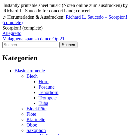
Instantly printable sheet music (Noten online zum ausdrucken) by
Richard L. Saucedo for concert band; concert
♫ Herunterladen & Ausdrucken:
Richard L. Saucedo – Scorpion!
(complete)
Scorpion! (complete)
Beitragsnavigation
Allegretto
Malaguena spanish dance Op.21
Suchen
nach:
Kategorien
Blasinstrumente
Blech
Horn
Posaune
Tenorhorn
Trompete
Tuba
Blockflöte
Flöte
Klarinette
Oboe
Saxophon