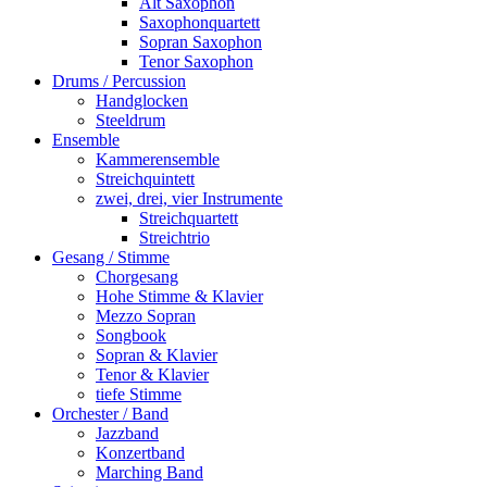
Alt Saxophon
Saxophonquartett
Sopran Saxophon
Tenor Saxophon
Drums / Percussion
Handglocken
Steeldrum
Ensemble
Kammerensemble
Streichquintett
zwei, drei, vier Instrumente
Streichquartett
Streichtrio
Gesang / Stimme
Chorgesang
Hohe Stimme & Klavier
Mezzo Sopran
Songbook
Sopran & Klavier
Tenor & Klavier
tiefe Stimme
Orchester / Band
Jazzband
Konzertband
Marching Band