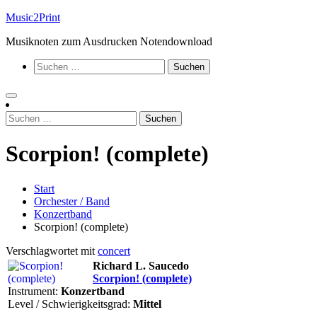
Zum
Music2Print
Inhalt
Musiknoten zum Ausdrucken Notendownload
springen
Suchen
nach:
Suchen
nach:
Scorpion! (complete)
Start
Orchester / Band
Konzertband
Scorpion! (complete)
Verschlagwortet mit
concert
Richard L. Saucedo
Scorpion! (complete)
Instrument:
Konzertband
Level / Schwierigkeitsgrad:
Mittel