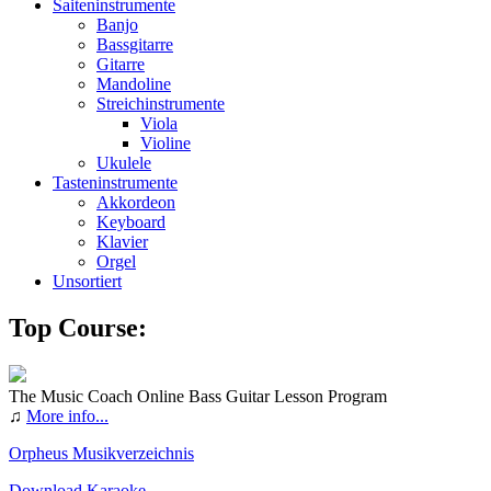
Saiteninstrumente
Banjo
Bassgitarre
Gitarre
Mandoline
Streichinstrumente
Viola
Violine
Ukulele
Tasteninstrumente
Akkordeon
Keyboard
Klavier
Orgel
Unsortiert
Top Course:
The Music Coach Online Bass Guitar Lesson Program
♫
More info...
Orpheus Musikverzeichnis
Download Karaoke