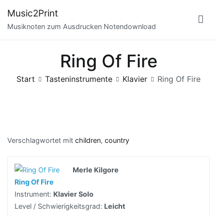
Zum
Music2Print
Inhalt
Musiknoten zum Ausdrucken Notendownload
springen
Ring Of Fire
Start
Tasteninstrumente
Klavier
Ring Of Fire
Verschlagwortet mit
children
,
country
Merle Kilgore
Ring Of Fire
Instrument:
Klavier Solo
Level / Schwierigkeitsgrad:
Leicht