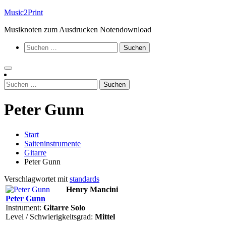
Zum
Music2Print
Inhalt
Musiknoten zum Ausdrucken Notendownload
springen
Suchen
nach:
Suchen
nach:
Peter Gunn
Start
Saiteninstrumente
Gitarre
Peter Gunn
Verschlagwortet mit
standards
Henry Mancini
Peter Gunn
Instrument:
Gitarre Solo
Level / Schwierigkeitsgrad:
Mittel