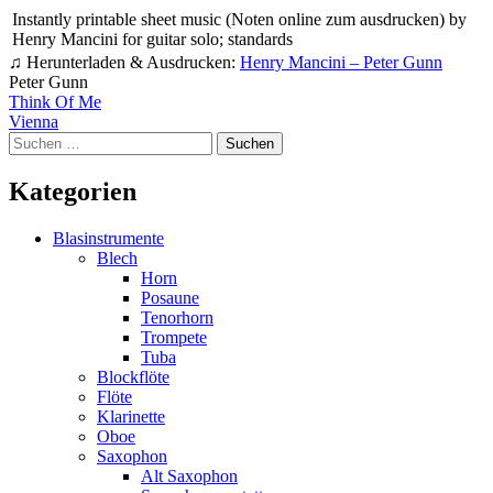
Instantly printable sheet music (Noten online zum ausdrucken) by
Henry Mancini for guitar solo; standards
♫ Herunterladen & Ausdrucken:
Henry Mancini – Peter Gunn
Peter Gunn
Beitragsnavigation
Think Of Me
Vienna
Suchen
nach:
Kategorien
Blasinstrumente
Blech
Horn
Posaune
Tenorhorn
Trompete
Tuba
Blockflöte
Flöte
Klarinette
Oboe
Saxophon
Alt Saxophon