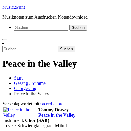
Zum
Music2Print
Inhalt
Musiknoten zum Ausdrucken Notendownload
springen
Suchen
nach:
Suchen
nach:
Peace in the Valley
Start
Gesang / Stimme
Chorgesang
Peace in the Valley
Verschlagwortet mit
sacred choral
Tommy Dorsey
Peace in the Valley
Instrument:
Chor (SAB)
Level / Schwierigkeitsgrad:
Mittel