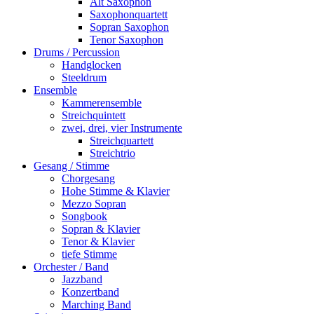
Alt Saxophon
Saxophonquartett
Sopran Saxophon
Tenor Saxophon
Drums / Percussion
Handglocken
Steeldrum
Ensemble
Kammerensemble
Streichquintett
zwei, drei, vier Instrumente
Streichquartett
Streichtrio
Gesang / Stimme
Chorgesang
Hohe Stimme & Klavier
Mezzo Sopran
Songbook
Sopran & Klavier
Tenor & Klavier
tiefe Stimme
Orchester / Band
Jazzband
Konzertband
Marching Band