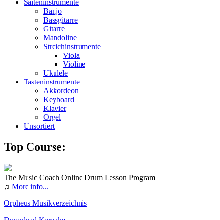
Saiteninstrumente
Banjo
Bassgitarre
Gitarre
Mandoline
Streichinstrumente
Viola
Violine
Ukulele
Tasteninstrumente
Akkordeon
Keyboard
Klavier
Orgel
Unsortiert
Top Course:
The Music Coach Online Drum Lesson Program
♫
More info...
Orpheus Musikverzeichnis
Download Karaoke