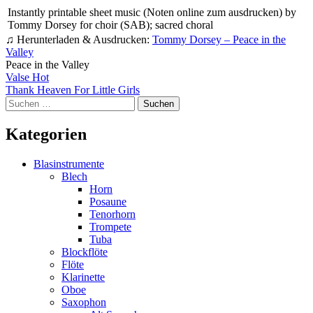
Instantly printable sheet music (Noten online zum ausdrucken) by
Tommy Dorsey for choir (SAB); sacred choral
♫ Herunterladen & Ausdrucken:
Tommy Dorsey – Peace in the
Valley
Peace in the Valley
Beitragsnavigation
Valse Hot
Thank Heaven For Little Girls
Suchen
nach:
Kategorien
Blasinstrumente
Blech
Horn
Posaune
Tenorhorn
Trompete
Tuba
Blockflöte
Flöte
Klarinette
Oboe
Saxophon