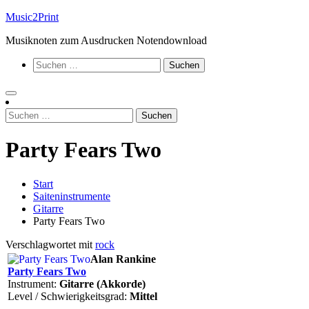
Zum
Music2Print
Inhalt
Musiknoten zum Ausdrucken Notendownload
springen
Suchen
nach:
Suchen
nach:
Party Fears Two
Start
Saiteninstrumente
Gitarre
Party Fears Two
Verschlagwortet mit
rock
Alan Rankine
Party Fears Two
Instrument:
Gitarre (Akkorde)
Level / Schwierigkeitsgrad:
Mittel