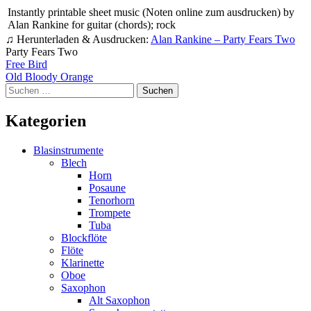
Instantly printable sheet music (Noten online zum ausdrucken) by
Alan Rankine for guitar (chords); rock
♫ Herunterladen & Ausdrucken:
Alan Rankine – Party Fears Two
Party Fears Two
Beitragsnavigation
Free Bird
Old Bloody Orange
Suchen
nach:
Kategorien
Blasinstrumente
Blech
Horn
Posaune
Tenorhorn
Trompete
Tuba
Blockflöte
Flöte
Klarinette
Oboe
Saxophon
Alt Saxophon