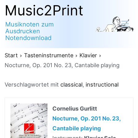
Zum
Music2Print
Inhalt
Musiknoten zum
springen
Ausdrucken
Notendownload
Start
Tasteninstrumente
Klavier
Nocturne, Op. 201 No. 23, Cantabile playing
Verschlagwortet mit
classical
,
instructional
Cornelius Gurlitt
Nocturne, Op. 201 No. 23,
Cantabile playing