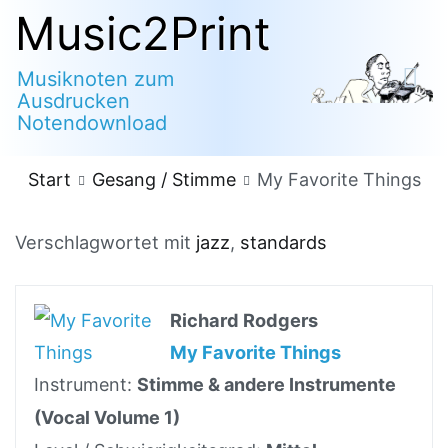
Zum
Music2Print
Inhalt
Musiknoten zum
springen
Ausdrucken
Notendownload
Start
Gesang / Stimme
My Favorite Things
Verschlagwortet mit
jazz
,
standards
Richard Rodgers
My Favorite Things
Instrument:
Stimme & andere Instrumente
(Vocal Volume 1)